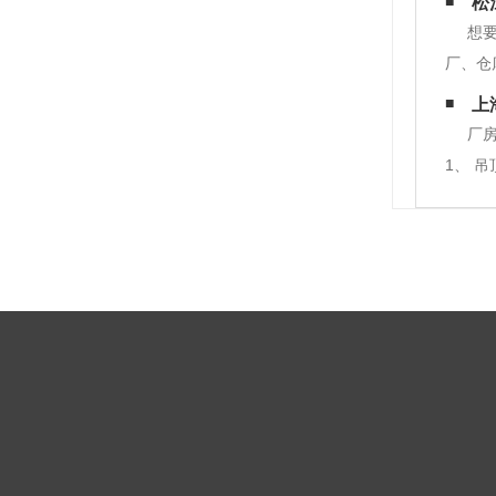
松
写字楼
想
厂、仓
术，赢
上
饰公司
厂
1、 
得含有
迹，无