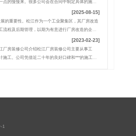
一点的慢慢来。很多公司会在合同中制定具体的施工
起来看一下，大约1000-2000平米厂房装修工期
[2025-08-15]
发展的重要性。松江作为一个工业聚集区，其厂房改造
工流程及后期管理，以期为有意进行厂房改造的企业
面”，整洁、美观的厂房能够气派企业形象，吸引客户和
[2023-02-23]
江厂房装修公司介绍松江厂房装修公司主要从事工
施工。公司凭借近二十年的良好口碑和***的施工技
目标是成为集设计、施工、管理为一体的综合建筑装
室
-1