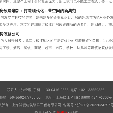
的时间。且整个工程十分的复杂庞大，所以我们也不能太过着急，要一点
这种情况下可信度都不高。那么，厂房装修到底需要多久的工期呢，今天就一
房改造翻新：打造现代化工业空间的新典范
？
济的发展与科技的进步，越来越多的企业意识到厂房的外观与功能对业务
加受到关注。本文将详细探讨松江厂房改造翻新的必要性、规划设计、施
指导。 一、厂房改造翻新的必要性1. 提升企业形象 厂房是企业的“脸
房装修公司
修的人越来越多，尤其是松江地区的厂房装修公司有着很好的口碑。1：松
写字楼、酒店、餐饮、商场、超市、医院、学校、幼儿园等建筑物装修设计
众多国内外客户的信赖，并获得多项行业荣誉。松江厂房装修公司的发展
：松江厂房装修公司服务范围松江
联系人：张经理 手机：130-0416-2558 电话：021-33559856
邮箱：564556247@qq.com 地址：上海松江区泗砖路600号2号楼303
权所有：上海祥靓建筑装饰工程有限公司 备案号：
沪ICP备2022034257号
5995
您是本站的第
位访客