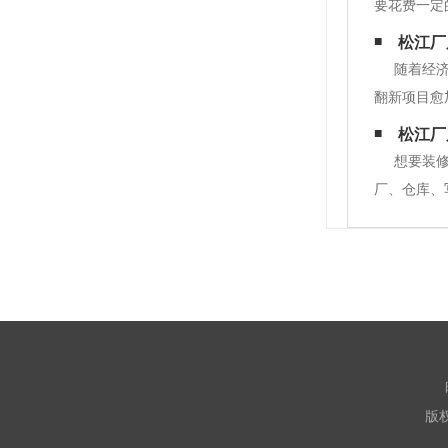
要花费一定
时间。往往
松江厂
一般多久
随着经
翻新项目愈
提供参考和
松江厂
想要装
厂、仓库、
术，赢得了
饰公司。2
版