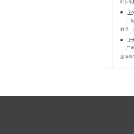
翻新项
提供参
上
厂
有墙一
避免冲
上
写字楼
厂
壁纸墙
装饰性
金属类